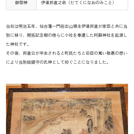
御祭神
伊達邦直之命（だてくになおのみこと）
当社は明治五年、仙台藩一門岩出山領主伊達邦直が家臣と共に当
別に移り、開拓記念樹の傍らに小社を奉遷した阿蘇神社を起源し
た神社です。
その後、邦直公が卒去されると町民たちと旧臣の篤い敬慕の想い
により当別総鎮守の氏神として仰ぐことになりました。