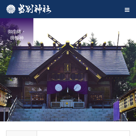
御由緒・
御祭神