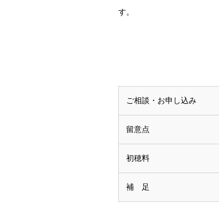
す。
ご相談・お申し込み
留意点
初穂料
補 足